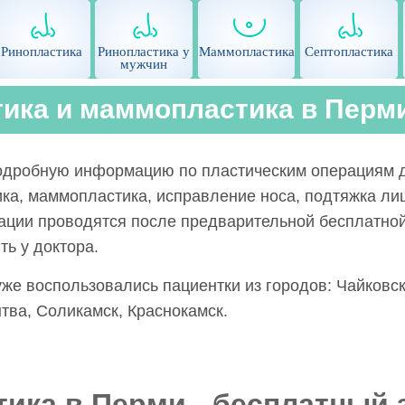
Ринопластика
Ринопластика у
Маммопластика
Септопластика
мужчин
ика и маммопластика в Перм
одробную информацию по пластическим операциям д
ка, маммопластика, исправление носа, подтяжка лиц
ации проводятся после предварительной бесплатной
ть у доктора.
уже воспользовались пациентки из городов: Чайковск
тва, Соликамск, Краснокамск.
ика в Перми - бесплатный 