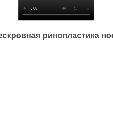
ескровная ринопластика но