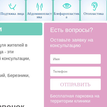
Подтяжка лица
Абдоминопласт
Блефаропластик
Отопластика
ика
а
и
Есть вопросы?
Оставьте заявку на
ля жителей в
консультацию
а - эти
 консультации,
ий, Березники,
Бесплатная парковка на
территории клиники
звонок